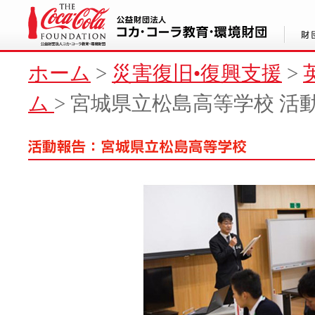
ホーム
>
災害復旧•復興支援
>
ム
>
宮城県立松島高等学校 活